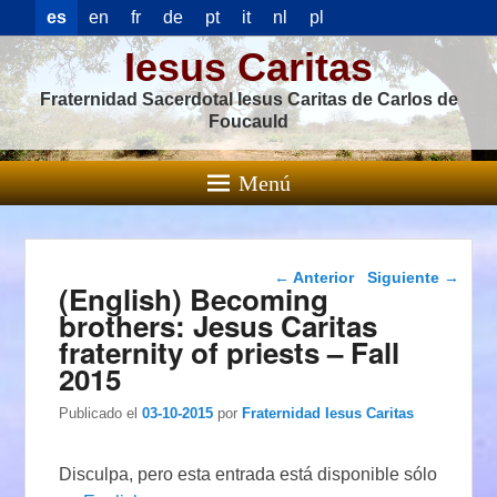
es
en
fr
de
pt
it
nl
pl
Iesus Caritas
Fraternidad Sacerdotal Iesus Caritas de Carlos de
Foucauld
Menú
Navegación de
←
Anterior
Siguiente
→
(English) Becoming
entradas
brothers: Jesus Caritas
fraternity of priests – Fall
2015
Publicado el
03-10-2015
por
Fraternidad Iesus Caritas
Disculpa, pero esta entrada está disponible sólo