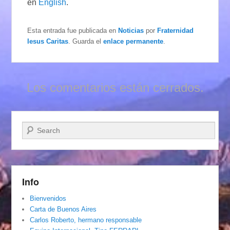
en
English
.
Esta entrada fue publicada en
Noticias
por
Fraternidad
Iesus Caritas
. Guarda el
enlace permanente
.
Los comentarios están cerrados.
Buscar
Info
Bienvenidos
Carta de Buenos Aires
Carlos Roberto, hermano responsable