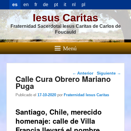
es
en
fr
de
pt
it
nl
pl
Iesus Caritas
Fraternidad Sacerdotal Iesus Caritas de Carlos de
Foucauld
Menú
Navegación de
←
Anterior
Siguiente
→
Calle Cura Obrero Mariano
entradas
Puga
Publicado el
17-10-2020
por
Fraternidad Iesus Caritas
Santiago, Chile, merecido
homenaje: calle de Villa
Francia llevará el nombre