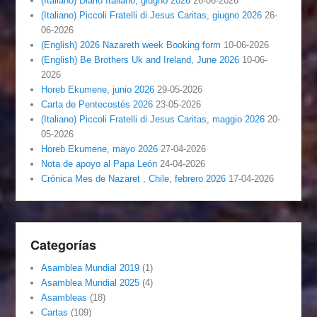
(Italiano) Diario Italiano, giugno 2026
26-06-2026
(Italiano) Piccoli Fratelli di Jesus Caritas, giugno 2026
26-
06-2026
(English) 2026 Nazareth week Booking form
10-06-2026
(English) Be Brothers Uk and Ireland, June 2026
10-06-
2026
Horeb Ekumene, junio 2026
29-05-2026
Carta de Pentecostés 2026
23-05-2026
(Italiano) Piccoli Fratelli di Jesus Caritas, maggio 2026
20-
05-2026
Horeb Ekumene, mayo 2026
27-04-2026
Nota de apoyo al Papa León
24-04-2026
Crónica Mes de Nazaret , Chile, febrero 2026
17-04-2026
Categorías
Asamblea Mundial 2019
(1)
Asamblea Mundial 2025
(4)
Asambleas
(18)
Cartas
(109)