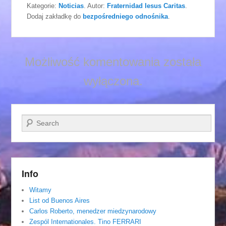
Kategorie:
Noticias
. Autor:
Fraternidad Iesus Caritas
.
Dodaj zakładkę do
bezpośredniego odnośnika
.
Możliwość komentowania została
wyłączona.
Szukaj
Info
Witamy
List od Buenos Aires
Carlos Roberto, menedzer miedzynarodowy
Zespól Internationales. Tino FERRARI