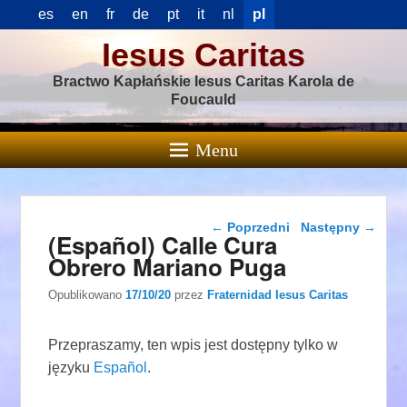
es
en
fr
de
pt
it
nl
pl
Iesus Caritas
Bractwo Kapłańskie Iesus Caritas Karola de
Foucauld
Menu
Nawigacja wpisu
←
Poprzedni
Następny
→
(Español) Calle Cura
Obrero Mariano Puga
Opublikowano
17/10/20
przez
Fraternidad Iesus Caritas
Przepraszamy, ten wpis jest dostępny tylko w
języku
Español
.