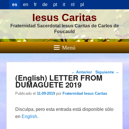
es
en
fr
de
pt
it
nl
pl
Iesus Caritas
Fraternidad Sacerdotal Iesus Caritas de Carlos de
Foucauld
Menú
Navegación de
←
Anterior
Siguiente
→
(English) LETTER FROM
entradas
DUMAGUETE 2019
Publicado el
11-09-2019
por
Fraternidad Iesus Caritas
Disculpa, pero esta entrada está disponible sólo
en
English
.