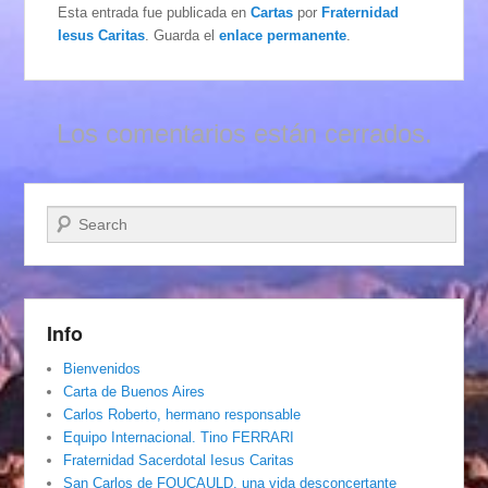
Esta entrada fue publicada en
Cartas
por
Fraternidad
Iesus Caritas
. Guarda el
enlace permanente
.
Los comentarios están cerrados.
Buscar
Info
Bienvenidos
Carta de Buenos Aires
Carlos Roberto, hermano responsable
Equipo Internacional. Tino FERRARI
Fraternidad Sacerdotal Iesus Caritas
San Carlos de FOUCAULD, una vida desconcertante