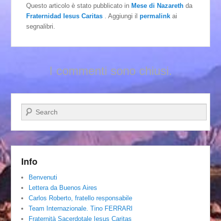
Questo articolo è stato pubblicato in
Mese di Nazareth
da
Fraternidad Iesus Caritas
. Aggiungi il
permalink
ai
segnalibri.
I commenti sono chiusi.
Cerca
Info
Benvenuti
Lettera da Buenos Aires
Carlos Roberto, fratello responsabile
Team Internazionale. Tino FERRARI
Fraternità Sacerdotale Iesus Caritas