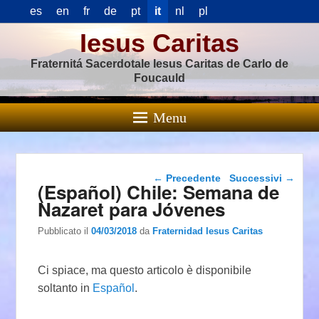
es
en
fr
de
pt
it
nl
pl
Iesus Caritas
Fraternitá Sacerdotale Iesus Caritas de Carlo de
Foucauld
Menu
Navigazione articolo
←
Precedente
Successivi
→
(Español) Chile: Semana de
Nazaret para Jóvenes
Pubblicato il
04/03/2018
da
Fraternidad Iesus Caritas
Ci spiace, ma questo articolo è disponibile
soltanto in
Español
.