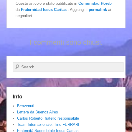
Questo articolo è stato pubblicato in
Comunidad Horeb
da
Fraternidad Iesus Caritas
. Aggiungi il
permalink
ai
segnalibri.
I commenti sono chiusi.
Cerca
Info
Benvenuti
Lettera da Buenos Aires
Carlos Roberto, fratello responsabile
Team Internazionale. Tino FERRARI
Fraternità Sacerdotale Iesus Caritas