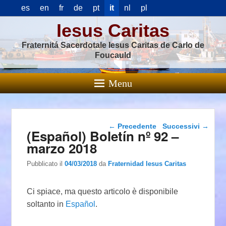
es
en
fr
de
pt
it
nl
pl
Iesus Caritas
Fraternitá Sacerdotale Iesus Caritas de Carlo de
Foucauld
Menu
Navigazione articolo
←
Precedente
Successivi
→
(Español) Boletín nº 92 –
marzo 2018
Pubblicato il
04/03/2018
da
Fraternidad Iesus Caritas
Ci spiace, ma questo articolo è disponibile
soltanto in
Español
.