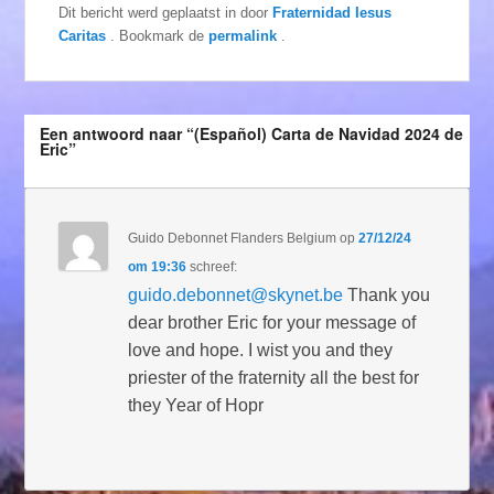
Dit bericht werd geplaatst in
door
Fraternidad Iesus
Caritas
. Bookmark de
permalink
.
Een antwoord naar “(Español) Carta de Navidad 2024 de
Eric”
Guido Debonnet Flanders Belgium
op
27/12/24
om 19:36
schreef:
guido.debonnet@skynet.be
Thank you
dear brother Eric for your message of
love and hope. I wist you and they
priester of the fraternity all the best for
they Year of Hopr