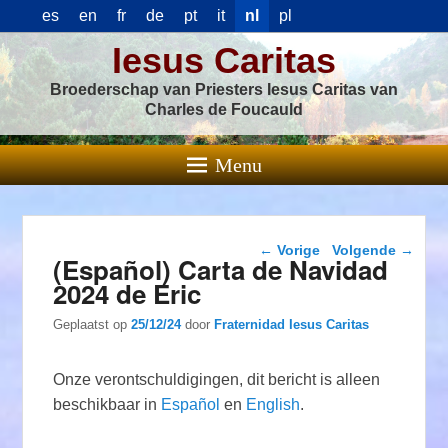
es
en
fr
de
pt
it
nl
pl
Iesus Caritas
Broederschap van Priesters Iesus Caritas van
Charles de Foucauld
Menu
Berichtnavigatie
←
Vorige
Volgende
→
(Español) Carta de Navidad
2024 de Eric
Geplaatst op
25/12/24
door
Fraternidad Iesus Caritas
Onze verontschuldigingen, dit bericht is alleen
beschikbaar in
Español
en
English
.