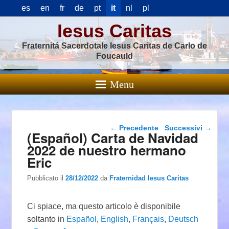
es
en
fr
de
pt
it
nl
pl
Iesus Caritas
Fraternitá Sacerdotale Iesus Caritas de Carlo de
Foucauld
Menu
Navigazione articolo
←
Precedente
Successivi
→
(Español) Carta de Navidad
2022 de nuestro hermano
Eric
Pubblicato il
28/12/2022
da
Fraternidad Iesus Caritas
Ci spiace, ma questo articolo è disponibile
soltanto in
Español
,
English
,
Français
,
Deutsch