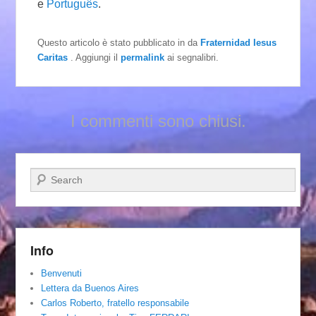
e
Português
.
Questo articolo è stato pubblicato in
da
Fraternidad Iesus
Caritas
. Aggiungi il
permalink
ai segnalibri.
I commenti sono chiusi.
Cerca
Info
Benvenuti
Lettera da Buenos Aires
Carlos Roberto, fratello responsabile