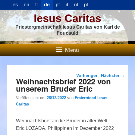
es
en
fr
de
pt
it
nl
pl
Iesus Caritas
Priestergmeinschaft Iesus Caritas von Karl de
Foucauld
Menü
Beitragsnavigation
←
Vorheriger
Nächster
→
Weihnachtsbrief 2022 von
unserem Bruder Eric
Veröffentlicht am
28/12/2022
von
Fraternidad Iesus
Caritas
Weihnachtsbrief an die Brüder in aller Welt
Eric LOZADA, Philippinen im Dezember 2022