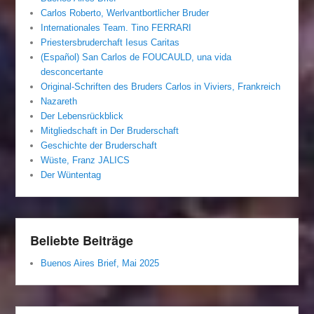
Carlos Roberto, Werlvantbortlicher Bruder
Internationales Team. Tino FERRARI
Priestersbruderchaft Iesus Caritas
(Español) San Carlos de FOUCAULD, una vida
desconcertante
Original-Schriften des Bruders Carlos in Viviers, Frankreich
Nazareth
Der Lebensrückblick
Mitgliedschaft in Der Bruderschaft
Geschichte der Bruderschaft
Wüste, Franz JALICS
Der Wüntentag
Beliebte Beiträge
Buenos Aires Brief, Mai 2025