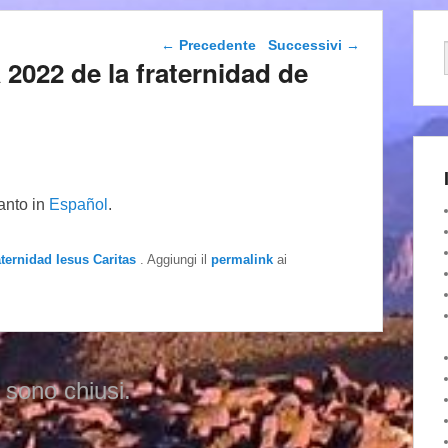
Navigazione articolo
←
Precedente
Successivi
→
 2022 de la fraternidad de
tanto in
Español
.
aternidad Iesus Caritas
. Aggiungi il
permalink
ai
 sono chiusi.