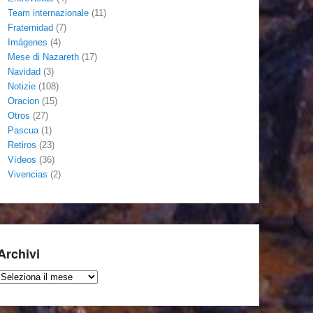
Team internazionale
(11)
Fraternidad
(7)
Imágenes
(4)
Mese di Nazareth
(17)
Navidad
(3)
Notizie
(108)
Oracion
(15)
Otros
(27)
Pascua
(1)
Retiros
(23)
Vídeos
(36)
Vivencias
(2)
Archivi
Archivi