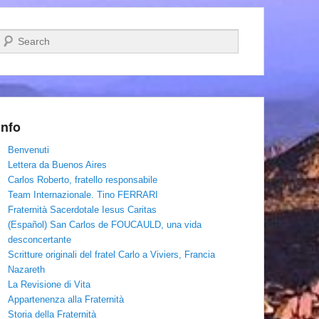
Cerca
Info
Benvenuti
Lettera da Buenos Aires
Carlos Roberto, fratello responsabile
Team Internazionale. Tino FERRARI
Fraternità Sacerdotale Iesus Caritas
(Español) San Carlos de FOUCAULD, una vida
desconcertante
Scritture originali del fratel Carlo a Viviers, Francia
Nazareth
La Revisione di Vita
Appartenenza alla Fraternità
Storia della Fraternità