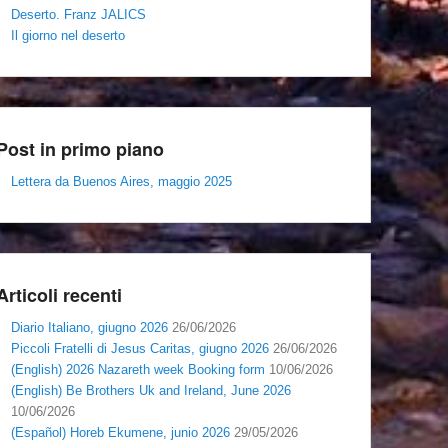
Deserto. Franz JALICS
Il giorno nel deserto
Post in primo piano
Lettera da Buenos Aires, maggio 2025
Articoli recenti
Diario Italiano, giugno 2026
26/06/2026
Piccoli Fratelli di Jesus Caritas, giugno 2026
26/06/2026
(English) 2026 Nazareth week Booking form
10/06/2026
(English) Be Brothers Uk and Ireland, June 2026
10/06/2026
(Español) Horeb Ekumene, junio 2026
29/05/2026