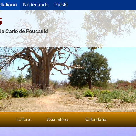
Italiano
Nederlands
Polski
s
 de Carlo de Foucauld
Lettere
Assemblea
Calendario