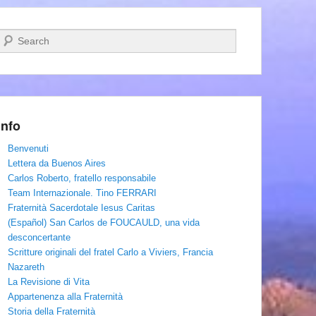
Cerca
Info
Benvenuti
Lettera da Buenos Aires
Carlos Roberto, fratello responsabile
Team Internazionale. Tino FERRARI
Fraternità Sacerdotale Iesus Caritas
(Español) San Carlos de FOUCAULD, una vida
desconcertante
Scritture originali del fratel Carlo a Viviers, Francia
Nazareth
La Revisione di Vita
Appartenenza alla Fraternità
Storia della Fraternità