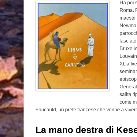
Ha poi s
Roma. Pe
maestri
Newman.
parrocch
lasciato
Bruxelle
Louvain
XL a Ixe
seminar
episcop
General
salita r
come me
Foucauld, un prete francese che venne a vivere t
La mano destra di Kese