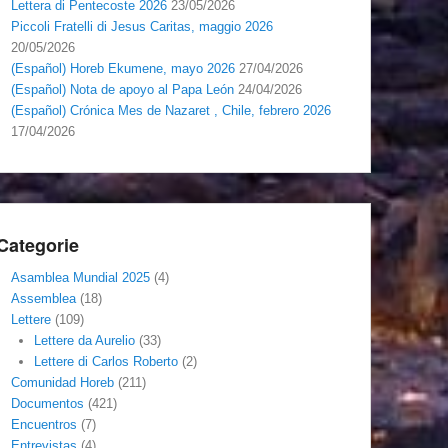
Lettera di Pentecoste 2026
23/05/2026
Piccoli Fratelli di Jesus Caritas, maggio 2026
20/05/2026
(Español) Horeb Ekumene, mayo 2026
27/04/2026
(Español) Nota de apoyo al Papa León
24/04/2026
(Español) Crónica Mes de Nazaret , Chile, febrero 2026
17/04/2026
Categorie
Asamblea Mundial 2025
(4)
Assemblea
(18)
Lettere
(109)
Lettere da Aurelio
(33)
Lettere di Carlos Roberto
(2)
Comunidad Horeb
(211)
Documentos
(421)
Encuentros
(7)
Entrevistas
(4)