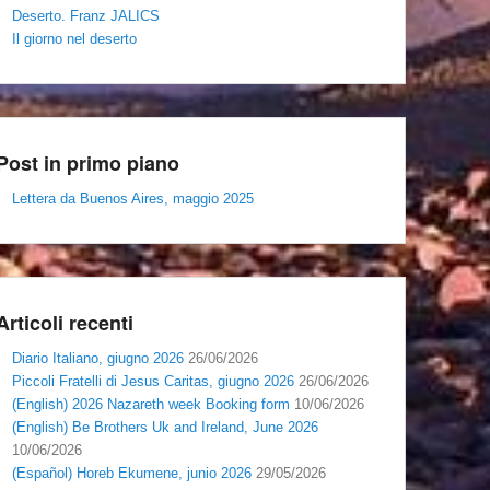
Deserto. Franz JALICS
Il giorno nel deserto
Post in primo piano
Lettera da Buenos Aires, maggio 2025
Articoli recenti
Diario Italiano, giugno 2026
26/06/2026
Piccoli Fratelli di Jesus Caritas, giugno 2026
26/06/2026
(English) 2026 Nazareth week Booking form
10/06/2026
(English) Be Brothers Uk and Ireland, June 2026
10/06/2026
(Español) Horeb Ekumene, junio 2026
29/05/2026