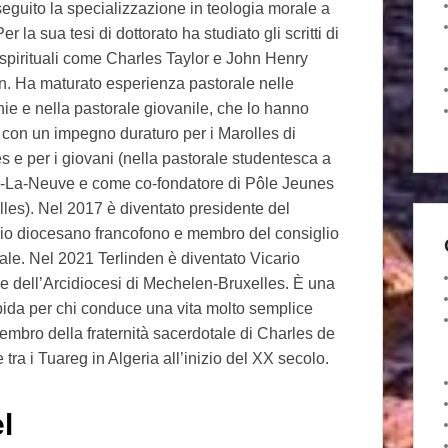
eguito la specializzazione in teologia morale a
r la sua tesi di dottorato ha studiato gli scritti di
 spirituali come Charles Taylor e John Henry
 Ha maturato esperienza pastorale nelle
ie e nella pastorale giovanile, che lo hanno
 con un impegno duraturo per i Marolles di
s e per i giovani (nella pastorale studentesca a
-La-Neuve e come co-fondatore di Pôle Jeunes
lles). Nel 2017 è diventato presidente del
io diocesano francofono e membro del consiglio
ale. Nel 2021 Terlinden è diventato Vicario
e dell’Arcidiocesi di Mechelen-Bruxelles. È una
ipida per chi conduce una vita molto semplice
mbro della fraternità sacerdotale di Charles de
ra i Tuareg in Algeria all’inizio del XX secolo.
l