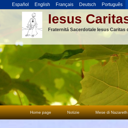
Español
English
Français
Deutsch
Português
Iesus Carita
Fraternitá Sacerdotale Iesus Caritas
Menu
Home page
Notizie
Mese di Nazareth
principale