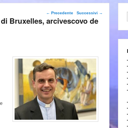
Navigazione articolo
←
Precedente
Successivi
→
di Bruxelles, arcivescovo de
he