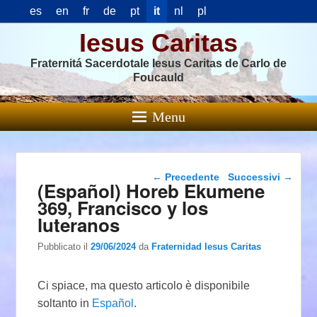
es
en
fr
de
pt
it
nl
pl
Iesus Caritas
Fraternitá Sacerdotale Iesus Caritas de Carlo de
Foucauld
Menu
Navigazione articolo
←
Precedente
Successivi
→
(Español) Horeb Ekumene
369, Francisco y los
luteranos
Pubblicato il
29/06/2024
da
Fraternidad Iesus Caritas
Ci spiace, ma questo articolo è disponibile
soltanto in
Español
.