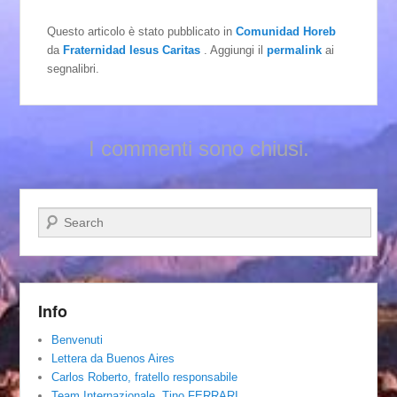
Questo articolo è stato pubblicato in
Comunidad Horeb
da
Fraternidad Iesus Caritas
. Aggiungi il
permalink
ai
segnalibri.
I commenti sono chiusi.
Cerca
Info
Benvenuti
Lettera da Buenos Aires
Carlos Roberto, fratello responsabile
Team Internazionale. Tino FERRARI