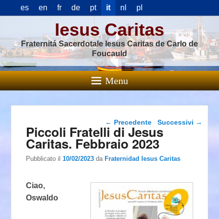
es
en
fr
de
pt
it
nl
pl
Iesus Caritas
Fraternitá Sacerdotale Iesus Caritas de Carlo de
Foucauld
Menu
Navigazione articolo
←
Precedente
Successivi
→
Piccoli Fratelli di Jesus
Caritas. Febbraio 2023
Pubblicato il
10/02/2023
da
Fraternidad Iesus Caritas
Ciao,
Oswaldo