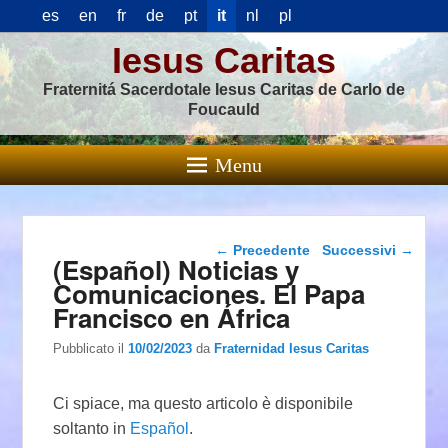
es
en
fr
de
pt
it
nl
pl
Iesus Caritas
Fraternitá Sacerdotale Iesus Caritas de Carlo de
Foucauld
Menu
Navigazione articolo
←
Precedente
Successivi
→
(Español) Noticias y
Comunicaciones. El Papa
Francisco en África
Pubblicato il
10/02/2023
da
Fraternidad Iesus Caritas
Ci spiace, ma questo articolo è disponibile
soltanto in
Español
.