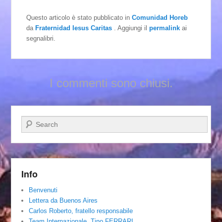
Questo articolo è stato pubblicato in
Comunidad Horeb
da
Fraternidad Iesus Caritas
. Aggiungi il
permalink
ai
segnalibri.
I commenti sono chiusi.
Cerca
Info
Benvenuti
Lettera da Buenos Aires
Carlos Roberto, fratello responsabile
Team Internazionale. Tino FERRARI