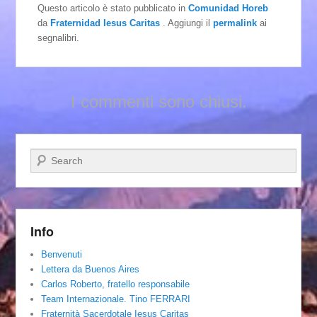
Questo articolo è stato pubblicato in
Comunidad Horeb
da
Fraternidad Iesus Caritas
. Aggiungi il
permalink
ai
segnalibri.
I commenti sono chiusi.
Cerca
Info
Benvenuti
Lettera da Buenos Aires
Carlos Roberto, fratello responsabile
Team Internazionale. Tino FERRARI
Fraternità Sacerdotale Iesus Caritas