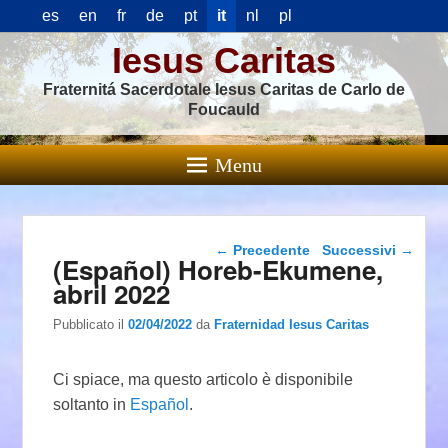
es
en
fr
de
pt
it
nl
pl
Iesus Caritas
Fraternitá Sacerdotale Iesus Caritas de Carlo de
Foucauld
Menu
Navigazione articolo
←
Precedente
Successivi
→
(Español) Horeb-Ekumene,
abril 2022
Pubblicato il
02/04/2022
da
Fraternidad Iesus Caritas
Ci spiace, ma questo articolo è disponibile
soltanto in
Español
.