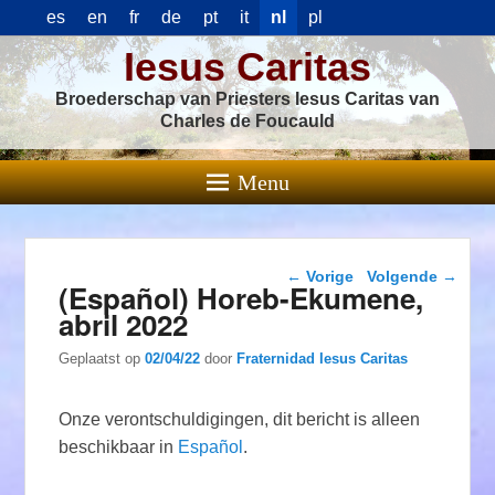
es
en
fr
de
pt
it
nl
pl
Iesus Caritas
Broederschap van Priesters Iesus Caritas van
Charles de Foucauld
Menu
Berichtnavigatie
←
Vorige
Volgende
→
(Español) Horeb-Ekumene,
abril 2022
Geplaatst op
02/04/22
door
Fraternidad Iesus Caritas
Onze verontschuldigingen, dit bericht is alleen
beschikbaar in
Español
.