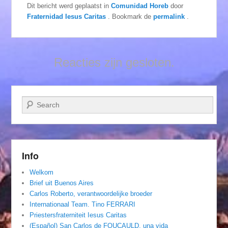
Dit bericht werd geplaatst in
Comunidad Horeb
door
Fraternidad Iesus Caritas
. Bookmark de
permalink
.
Reacties zijn gesloten.
Zoeken
Info
Welkom
Brief uit Buenos Aires
Carlos Roberto, verantwoordelijke broeder
Internationaal Team. Tino FERRARI
Priestersfraterniteit Iesus Caritas
(Español) San Carlos de FOUCAULD, una vida