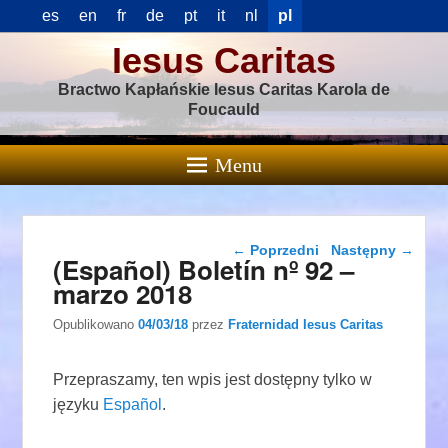
es
en
fr
de
pt
it
nl
pl
Iesus Caritas
Bractwo Kapłańskie Iesus Caritas Karola de
Foucauld
Menu
Nawigacja wpisu
←
Poprzedni
Następny
→
(Español) Boletín nº 92 –
marzo 2018
Opublikowano
04/03/18
przez
Fraternidad Iesus Caritas
Przepraszamy, ten wpis jest dostępny tylko w
języku
Español
.