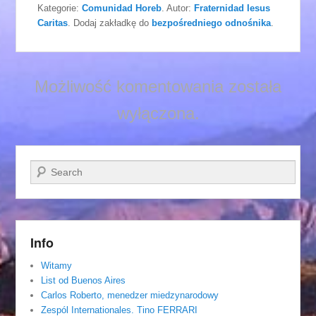
Kategorie:
Comunidad Horeb
. Autor:
Fraternidad Iesus
Caritas
. Dodaj zakładkę do
bezpośredniego odnośnika
.
Możliwość komentowania została
wyłączona.
Szukaj
Info
Witamy
List od Buenos Aires
Carlos Roberto, menedzer miedzynarodowy
Zespól Internationales. Tino FERRARI