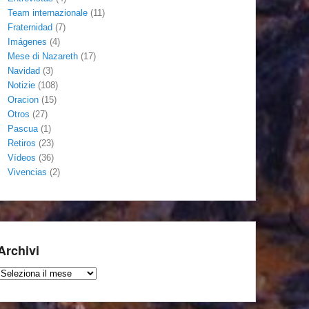
Team internazionale
(11)
Fraternidad
(7)
Imágenes
(4)
Mese di Nazareth
(17)
Navidad
(3)
Notizie
(108)
Oracion
(15)
Otros
(27)
Pascua
(1)
Retiros
(23)
Vídeos
(36)
Vivencias
(2)
Archivi
Archivi