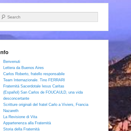
Cerca
Info
Benvenuti
Lettera da Buenos Aires
Carlos Roberto, fratello responsabile
Team Internazionale. Tino FERRARI
Fraternità Sacerdotale Iesus Caritas
(Español) San Carlos de FOUCAULD, una vida
desconcertante
Scritture originali del fratel Carlo a Viviers, Francia
Nazareth
La Revisione di Vita
Appartenenza alla Fraternità
Storia della Fraternità