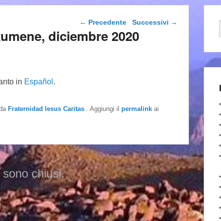
Navigazione articolo
←
Precedente
Successivi
→
kumene, diciembre 2020
tanto in
Español
.
da
Fraternidad Iesus Caritas
. Aggiungi il
permalink
ai
 sono chiusi.