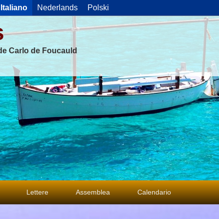
Italiano
Nederlands
Polski
s
 de Carlo de Foucauld
Lettere
Assemblea
Calendario