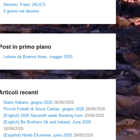
Deserto. Franz JALICS
Il giorno nel deserto
Post in primo piano
Lettera da Buenos Aires, maggio 2025
Articoli recenti
Diario Italiano, giugno 2026
26/06/2026
Piccoli Fratelli di Jesus Caritas, giugno 2026
26/06/2026
(English) 2026 Nazareth week Booking form
10/06/2026
(English) Be Brothers Uk and Ireland, June 2026
10/06/2026
(Español) Horeb Ekumene, junio 2026
29/05/2026