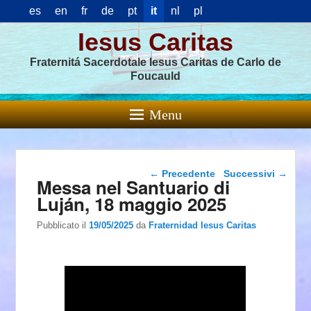
es
en
fr
de
pt
it
nl
pl
Iesus Caritas
Fraternitá Sacerdotale Iesus Caritas de Carlo de
Foucauld
Menu
Navigazione articolo
←
Precedente
Successivi
→
Messa nel Santuario di
Luján, 18 maggio 2025
Pubblicato il
19/05/2025
da
Fraternidad Iesus Caritas