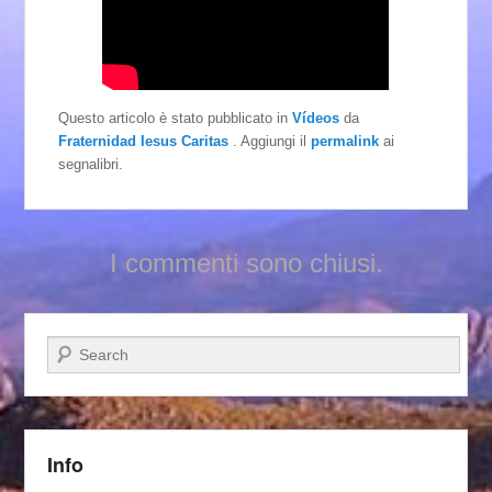
Questo articolo è stato pubblicato in
Vídeos
da
Fraternidad Iesus Caritas
. Aggiungi il
permalink
ai
segnalibri.
I commenti sono chiusi.
Cerca
Info