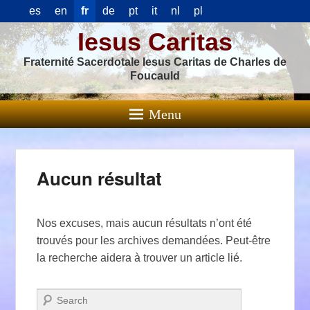
es
en
fr
de
pt
it
nl
pl
Iesus Caritas
Fraternité Sacerdotale Iesus Caritas de Charles de
Foucauld
Menu
Aucun résultat
Nos excuses, mais aucun résultats n’ont été
trouvés pour les archives demandées. Peut-être
la recherche aidera à trouver un article lié.
Recherche