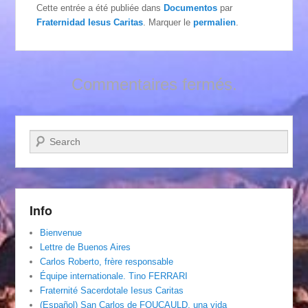
Cette entrée a été publiée dans
Documentos
par
Fraternidad Iesus Caritas
. Marquer le
permalien
.
Commentaires fermés.
Recherche
Info
Bienvenue
Lettre de Buenos Aires
Carlos Roberto, frère responsable
Équipe internationale. Tino FERRARI
Fraternité Sacerdotale Iesus Caritas
(Español) San Carlos de FOUCAULD, una vida