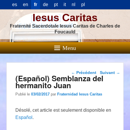
es
en
fr
de
pt
it
nl
pl
Iesus Caritas
Fraternité Sacerdotale Iesus Caritas de Charles de
Foucauld
Menu
Navigation dans les
←
Précédent
Suivant
→
(Español) Semblanza del
articles
hermanito Juan
Publié le
03/02/2017
par
Fraternidad Iesus Caritas
Désolé, cet article est seulement disponible en
Español
.