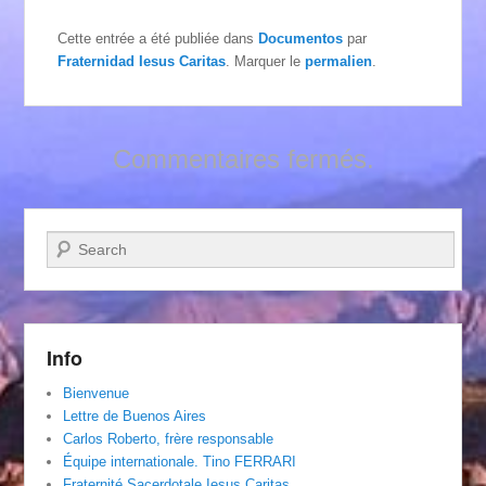
Cette entrée a été publiée dans
Documentos
par
Fraternidad Iesus Caritas
. Marquer le
permalien
.
Commentaires fermés.
Recherche
Info
Bienvenue
Lettre de Buenos Aires
Carlos Roberto, frère responsable
Équipe internationale. Tino FERRARI
Fraternité Sacerdotale Iesus Caritas