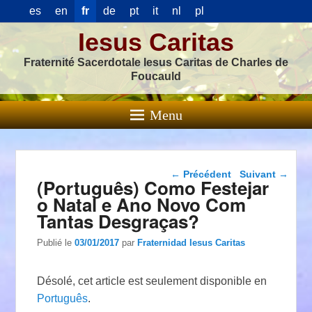
es
en
fr
de
pt
it
nl
pl
Iesus Caritas
Fraternité Sacerdotale Iesus Caritas de Charles de
Foucauld
Menu
Navigation dans les
←
Précédent
Suivant
→
(Português) Como Festejar
articles
o Natal e Ano Novo Com
Tantas Desgraças?
Publié le
03/01/2017
par
Fraternidad Iesus Caritas
Désolé, cet article est seulement disponible en
Português
.