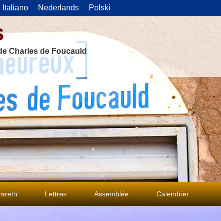
Italiano
Nederlands
Polski
s
 de Charles de Foucauld
areth
Lettres
Assemblée
Calendrier