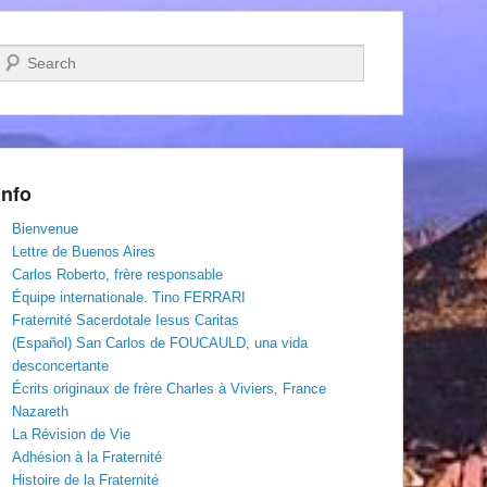
Recherche
Info
Bienvenue
Lettre de Buenos Aires
Carlos Roberto, frère responsable
Équipe internationale. Tino FERRARI
Fraternité Sacerdotale Iesus Caritas
(Español) San Carlos de FOUCAULD, una vida
desconcertante
Écrits originaux de frère Charles à Viviers, France
Nazareth
La Révision de Vie
Adhésion à la Fraternité
Histoire de la Fraternité