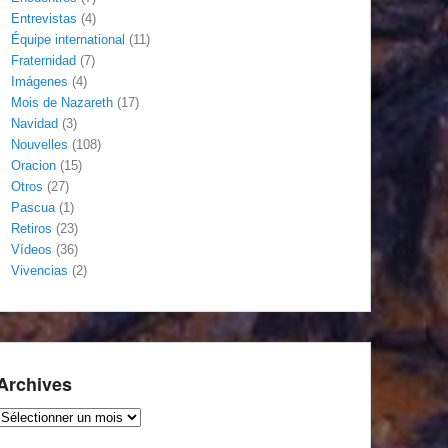
Entrevistas
(4)
Équipe international
(11)
Fraternidad
(7)
Imágenes
(4)
Mois de Nazareth
(17)
Navidad
(3)
Nouvelles
(108)
Oracion
(15)
Otros
(27)
Pascua
(1)
Retiros
(23)
Vídeos
(36)
Vivencias
(2)
Archives
Archives