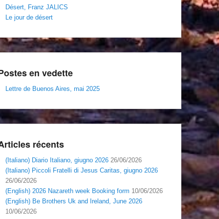
Désert, Franz JALICS
Le jour de désert
Postes en vedette
Lettre de Buenos Aires, mai 2025
Articles récents
(Italiano) Diario Italiano, giugno 2026
26/06/2026
(Italiano) Piccoli Fratelli di Jesus Caritas, giugno 2026
26/06/2026
(English) 2026 Nazareth week Booking form
10/06/2026
(English) Be Brothers Uk and Ireland, June 2026
10/06/2026