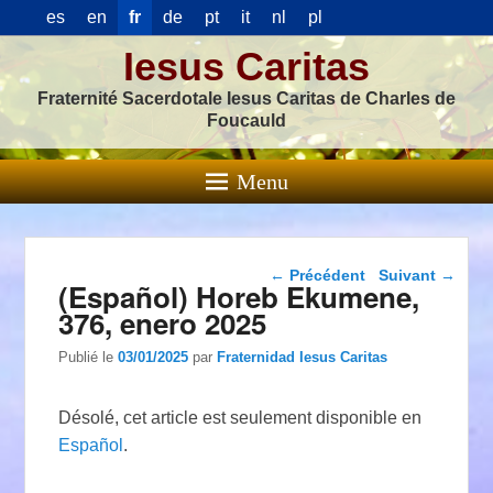
es
en
fr
de
pt
it
nl
pl
Iesus Caritas
Fraternité Sacerdotale Iesus Caritas de Charles de
Foucauld
Menu
Navigation dans les
←
Précédent
Suivant
→
(Español) Horeb Ekumene,
articles
376, enero 2025
Publié le
03/01/2025
par
Fraternidad Iesus Caritas
Désolé, cet article est seulement disponible en
Español
.