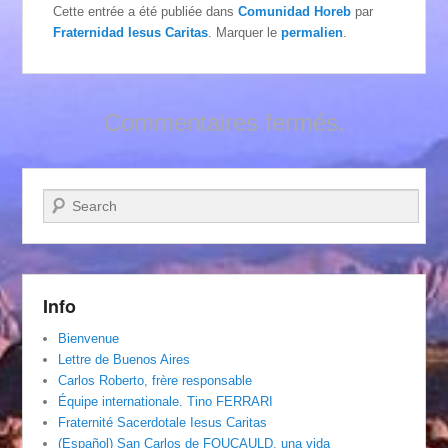
Cette entrée a été publiée dans
Comunidad Horeb
par
Fraternidad Iesus Caritas
. Marquer le
permalien
.
Commentaires fermés.
Recherche
Info
Bienvenue
Lettre de Buenos Aires
Carlos Roberto, frère responsable
Équipe internationale. Tino FERRARI
Fraternité Sacerdotale Iesus Caritas
(Español) San Carlos de FOUCAULD, una vida