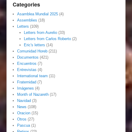
Categories
Asamblea Mundial 2025
(4)
Assemblies
(18)
Letters
(109)
Letters from Aurelio
(33)
Letters from Carlos Roberto
(2)
Eric's letters
(14)
Comunidad Horeb
(211)
Documentos
(421)
Encuentros
(7)
Entrevistas
(4)
International team
(11)
Fraternidad
(7)
Imágenes
(4)
Month of Nazareth
(17)
Navidad
(3)
News
(108)
Oracion
(15)
Otros
(27)
Pascua
(1)
Retiros
(23)