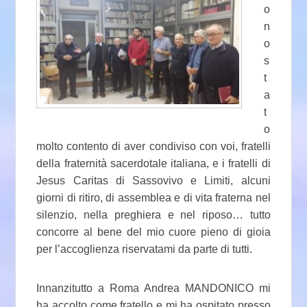
o
n
o
s
t
a
t
o
molto contento di aver condiviso con voi, fratelli
della fraternità sacerdotale italiana, e i fratelli di
Jesus Caritas di Sassovivo e Limiti, alcuni
giorni di ritiro, di assemblea e di vita fraterna nel
silenzio, nella preghiera e nel riposo… tutto
concorre al bene del mio cuore pieno di gioia
per l’accoglienza riservatami da parte di tutti.
Innanzitutto a Roma Andrea MANDONICO mi
ha accolto come fratello e mi ha ospitato presso