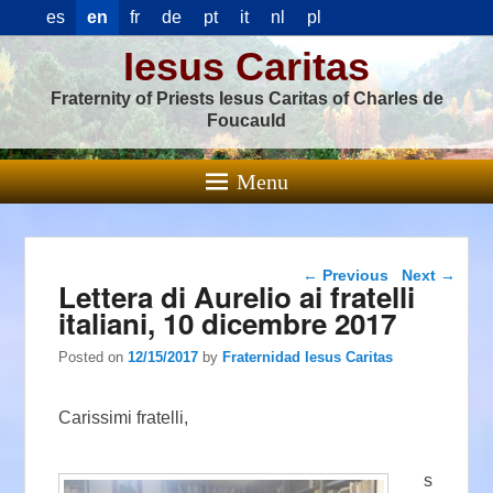
es
en
fr
de
pt
it
nl
pl
Iesus Caritas
Fraternity of Priests Iesus Caritas of Charles de
Foucauld
Menu
Post navigation
←
Previous
Next
→
Lettera di Aurelio ai fratelli
italiani, 10 dicembre 2017
Posted on
12/15/2017
by
Fraternidad Iesus Caritas
Carissimi fratelli,
s