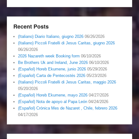
Recent Posts
(Italiano) Diario Italiano, giugno 2026
06/26/2026
(Italiano) Piccoli Fratelli di Jesus Caritas, giugno 2026
06/26/2026
2026 Nazareth week Booking form
06/10/2026
Be Brothers Uk and Ireland, June 2026
06/10/2026
(Español) Horeb Ekumene, junio 2026
05/29/2026
(Español) Carta de Pentecostés 2026
05/23/2026
(Italiano) Piccoli Fratelli di Jesus Caritas, maggio 2026
05/20/2026
(Español) Horeb Ekumene, mayo 2026
04/27/2026
(Español) Nota de apoyo al Papa León
04/24/2026
(Español) Crónica Mes de Nazaret , Chile, febrero 2026
04/17/2026