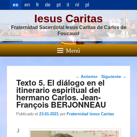
es
en
fr
de
pt
it
nl
pl
Iesus Caritas
Fraternidad Sacerdotal Iesus Caritas de Carlos de
Foucauld
Menú
Navegación de
←
Anterior
Siguiente
→
Texto 5. El diálogo en el
entradas
itinerario espiritual del
hermano Carlos. Jean-
François BERJONNEAU
Publicado el
23-01-2021
por
Fraternidad Iesus Caritas
J