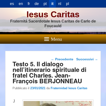
es
en
fr
de
pt
it
nl
pl
Iesus Caritas
Fraternitá Sacerdotale Iesus Caritas de Carlo de
Foucauld
Menu
Navigazione articolo
←
Precedente
Successivi
→
Testo 5. Il dialogo
nell’itinerario spirituale di
fratel Charles. Jean-
François BERJONNEAU
Pubblicato il
23/01/2021
da
Fraternidad Iesus Caritas
J