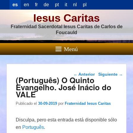
es
en
fr
de
pt
it
nl
pl
Iesus Caritas
Fraternidad Sacerdotal Iesus Caritas de Carlos de
Foucauld
Menú
Navegación de
←
Anterior
Siguiente
→
(Português) O Quinto
entradas
Evangelho. José Inácio do
VALE
Publicado el
30-09-2019
por
Fraternidad Iesus Caritas
Disculpa, pero esta entrada está disponible sólo
en
Português
.