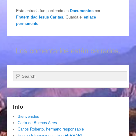
Esta entrada fue publicada en
Documentos
por
Fraternidad Iesus Caritas
. Guarda el
enlace
permanente
.
Los comentarios están cerrados.
Buscar
Info
Bienvenidos
Carta de Buenos Aires
Carlos Roberto, hermano responsable
Equipo Internacional. Tino FERRARI