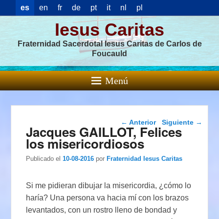
es
en
fr
de
pt
it
nl
pl
Iesus Caritas
Fraternidad Sacerdotal Iesus Caritas de Carlos de
Foucauld
Menú
Navegación de
←
Anterior
Siguiente
→
Jacques GAILLOT, Felices
entradas
los misericordiosos
Publicado el
10-08-2016
por
Fraternidad Iesus Caritas
Si me pidieran dibujar la misericordia, ¿cómo lo
haría? Una persona va hacia mí con los brazos
levantados, con un rostro lleno de bondad y