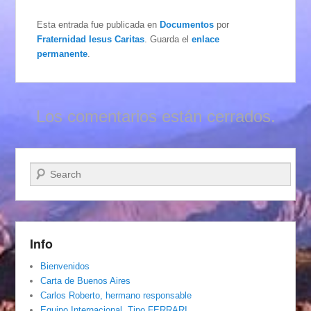
Esta entrada fue publicada en
Documentos
por
Fraternidad Iesus Caritas
. Guarda el
enlace
permanente
.
Los comentarios están cerrados.
Buscar
Info
Bienvenidos
Carta de Buenos Aires
Carlos Roberto, hermano responsable
Equipo Internacional. Tino FERRARI