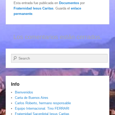
Esta entrada fue publicada en
Documentos
por
Fraternidad Iesus Caritas
. Guarda el
enlace
permanente
.
Los comentarios están cerrados.
Buscar
Info
Bienvenidos
Carta de Buenos Aires
Carlos Roberto, hermano responsable
Equipo Internacional. Tino FERRARI
Fraternidad Sacerdotal Iesus Caritas