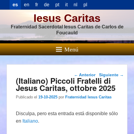
es
en
fr
de
pt
it
nl
pl
Iesus Caritas
Fraternidad Sacerdotal Iesus Caritas de Carlos de
Foucauld
Menú
Navegación de
←
Anterior
Siguiente
→
(Italiano) Piccoli Fratelli di
entradas
Jesus Caritas, ottobre 2025
Publicado el
19-10-2025
por
Fraternidad Iesus Caritas
Disculpa, pero esta entrada está disponible sólo
en
Italiano
.