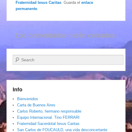
Fraternidad Iesus Caritas
. Guarda el
enlace
permanente
.
Los comentarios están cerrados.
Buscar
Info
Bienvenidos
Carta de Buenos Aires
Carlos Roberto, hermano responsable
Equipo Internacional. Tino FERRARI
Fraternidad Sacerdotal Iesus Caritas
San Carlos de FOUCAULD, una vida desconcertante