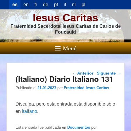
es
en
fr
de
pt
it
nl
pl
Iesus Caritas
Fraternidad Sacerdotal Iesus Caritas de Carlos de
Foucauld
Menú
Navegación de
←
Anterior
Siguiente
→
(Italiano) Diario Italiano 131
entradas
Publicado el
21-01-2023
por
Fraternidad Iesus Caritas
Disculpa, pero esta entrada está disponible sólo
en
Italiano
.
Esta entrada fue publicada en
Documentos
por