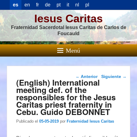
es
en
fr
de
pt
it
nl
pl
Iesus Caritas
Fraternidad Sacerdotal Iesus Caritas de Carlos de
Foucauld
Menú
Navegación de
←
Anterior
Siguiente
→
(English) International
entradas
meeting def. of the
responsibles for the Jesus
Caritas priest fraternity in
Cebu. Guido DEBONNET
Publicado el
05-05-2019
por
Fraternidad Iesus Caritas