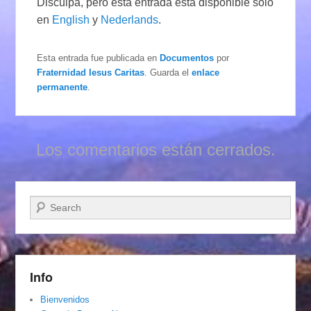
Disculpa, pero esta entrada está disponible sólo
en
English
y
Nederlands
.
Esta entrada fue publicada en
Documentos
por
Fraternidad Iesus Caritas
. Guarda el
enlace
permanente
.
Los comentarios están cerrados.
Buscar
Info
Bienvenidos