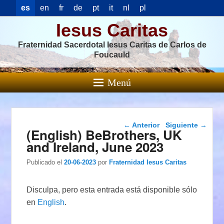
es
en
fr
de
pt
it
nl
pl
Iesus Caritas
Fraternidad Sacerdotal Iesus Caritas de Carlos de
Foucauld
Menú
Navegación de
←
Anterior
Siguiente
→
(English) BeBrothers, UK
entradas
and Ireland, June 2023
Publicado el
20-06-2023
por
Fraternidad Iesus Caritas
Disculpa, pero esta entrada está disponible sólo
en
English
.