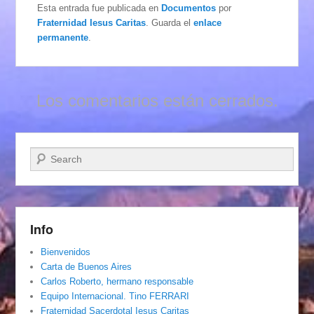
Esta entrada fue publicada en
Documentos
por
Fraternidad Iesus Caritas
. Guarda el
enlace
permanente
.
Los comentarios están cerrados.
Buscar
Info
Bienvenidos
Carta de Buenos Aires
Carlos Roberto, hermano responsable
Equipo Internacional. Tino FERRARI
Fraternidad Sacerdotal Iesus Caritas