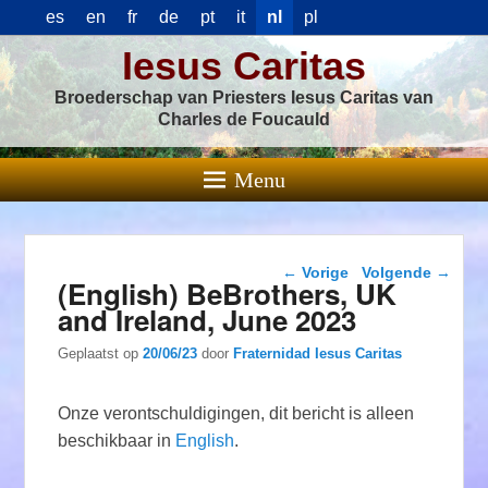
es
en
fr
de
pt
it
nl
pl
Iesus Caritas
Broederschap van Priesters Iesus Caritas van
Charles de Foucauld
Menu
Berichtnavigatie
←
Vorige
Volgende
→
(English) BeBrothers, UK
and Ireland, June 2023
Geplaatst op
20/06/23
door
Fraternidad Iesus Caritas
Onze verontschuldigingen, dit bericht is alleen
beschikbaar in
English
.