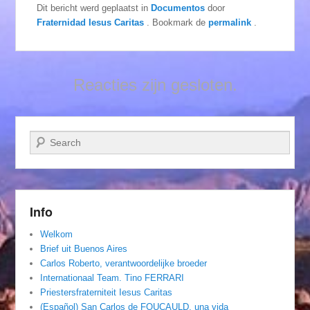
Dit bericht werd geplaatst in
Documentos
door
Fraternidad Iesus Caritas
. Bookmark de
permalink
.
Reacties zijn gesloten.
Zoeken
Info
Welkom
Brief uit Buenos Aires
Carlos Roberto, verantwoordelijke broeder
Internationaal Team. Tino FERRARI
Priestersfraterniteit Iesus Caritas
(Español) San Carlos de FOUCAULD, una vida