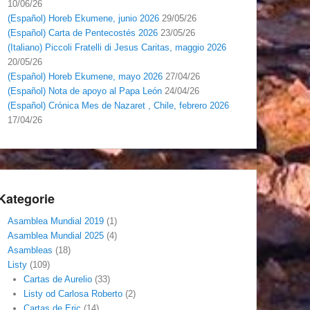
10/06/26
(Español) Horeb Ekumene, junio 2026
29/05/26
(Español) Carta de Pentecostés 2026
23/05/26
(Italiano) Piccoli Fratelli di Jesus Caritas, maggio 2026
20/05/26
(Español) Horeb Ekumene, mayo 2026
27/04/26
(Español) Nota de apoyo al Papa León
24/04/26
(Español) Crónica Mes de Nazaret , Chile, febrero 2026
17/04/26
Kategorie
Asamblea Mundial 2019
(1)
Asamblea Mundial 2025
(4)
Asambleas
(18)
Listy
(109)
Cartas de Aurelio
(33)
Listy od Carlosa Roberto
(2)
Cartas de Eric
(14)