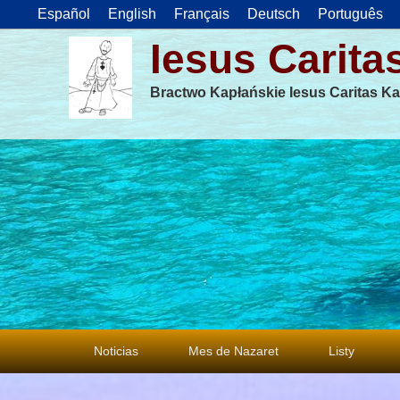
Español
English
Français
Deutsch
Português
Iesus Carita
Bractwo Kapłańskie Iesus Caritas Ka
Menu
Noticias
Mes de Nazaret
Listy
główne