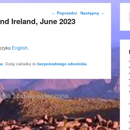
Nawigacja wpisu
←
Poprzedni
Następny
→
nd Ireland, June 2023
języku
English
.
as
. Dodaj zakładkę do
bezpośredniego odnośnika
.
nia została wyłączona.