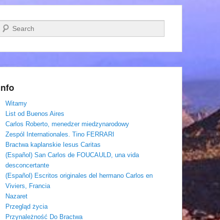
Szukaj
Info
Witamy
List od Buenos Aires
Carlos Roberto, menedzer miedzynarodowy
Zespól Internationales. Tino FERRARI
Bractwa kaplanskie Iesus Caritas
(Español) San Carlos de FOUCAULD, una vida
desconcertante
(Español) Escritos originales del hermano Carlos en
Viviers, Francia
Nazaret
Przegląd życia
Przynależność Do Bractwa