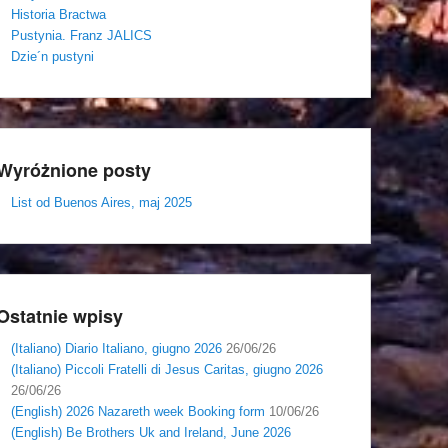
Historia Bractwa
Pustynia. Franz JALICS
Dzie´n pustyni
Wyróżnione posty
List od Buenos Aires, maj 2025
Ostatnie wpisy
(Italiano) Diario Italiano, giugno 2026
26/06/26
(Italiano) Piccoli Fratelli di Jesus Caritas, giugno 2026
26/06/26
(English) 2026 Nazareth week Booking form
10/06/26
(English) Be Brothers Uk and Ireland, June 2026