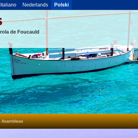
Italiano
Nederlands
Polski
s
rola de Foucauld
Asambleas