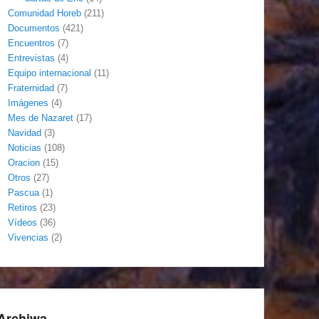
Comunidad Horeb
(211)
Documentos
(421)
Encuentros
(7)
Entrevistas
(4)
Equipo internacional
(11)
Fraternidad
(7)
Imágenes
(4)
Mes de Nazaret
(17)
Navidad
(3)
Noticias
(108)
Oracion
(15)
Otros
(27)
Pascua
(1)
Retiros
(23)
Vídeos
(36)
Vivencias
(2)
Archiwa