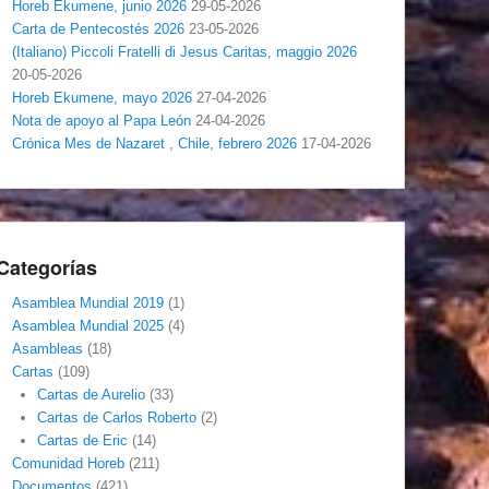
Horeb Ekumene, junio 2026
29-05-2026
Carta de Pentecostés 2026
23-05-2026
(Italiano) Piccoli Fratelli di Jesus Caritas, maggio 2026
20-05-2026
Horeb Ekumene, mayo 2026
27-04-2026
Nota de apoyo al Papa León
24-04-2026
Crónica Mes de Nazaret , Chile, febrero 2026
17-04-2026
Categorías
Asamblea Mundial 2019
(1)
Asamblea Mundial 2025
(4)
Asambleas
(18)
Cartas
(109)
Cartas de Aurelio
(33)
Cartas de Carlos Roberto
(2)
Cartas de Eric
(14)
Comunidad Horeb
(211)
Documentos
(421)