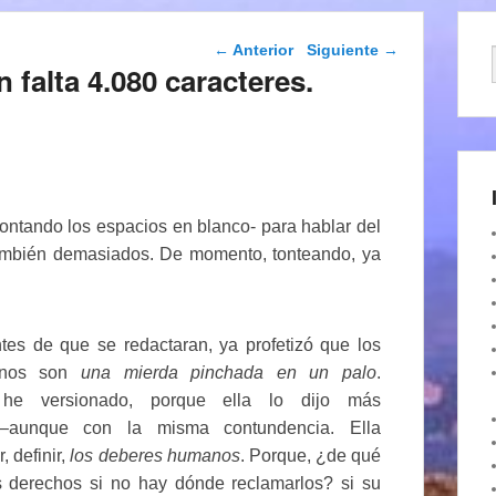
Navegación de
←
Anterior
Siguiente
→
entradas
 falta 4.080 caracteres.
ontando los espacios en blanco- para hablar del
mbién demasiados. De momento, tonteando, ya
tes de que se redactaran, ya profetizó que los
anos son
una mierda pinchada en un palo
.
 he versionado, porque ella lo dijo más
 –aunque con la misma contundencia. Ella
, definir,
los deberes humanos
. Porque, ¿de qué
os derechos si no hay dónde reclamarlos? si su