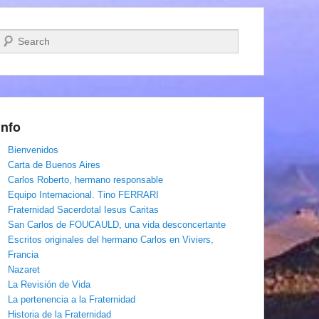
Buscar
Info
Bienvenidos
Carta de Buenos Aires
Carlos Roberto, hermano responsable
Equipo Internacional. Tino FERRARI
Fraternidad Sacerdotal Iesus Caritas
San Carlos de FOUCAULD, una vida desconcertante
Escritos originales del hermano Carlos en Viviers,
Francia
Nazaret
La Revisión de Vida
La pertenencia a la Fraternidad
Historia de la Fraternidad