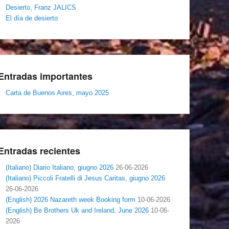
Desierto, Franz JALICS
El día de desierto
Entradas importantes
Carta de Buenos Aires, mayo 2025
Entradas recientes
(Italiano) Diario Italiano, giugno 2026
26-06-2026
(Italiano) Piccoli Fratelli di Jesus Caritas, giugno 2026
26-06-2026
(English) 2026 Nazareth week Booking form
10-06-2026
(English) Be Brothers Uk and Ireland, June 2026
10-06-
2026