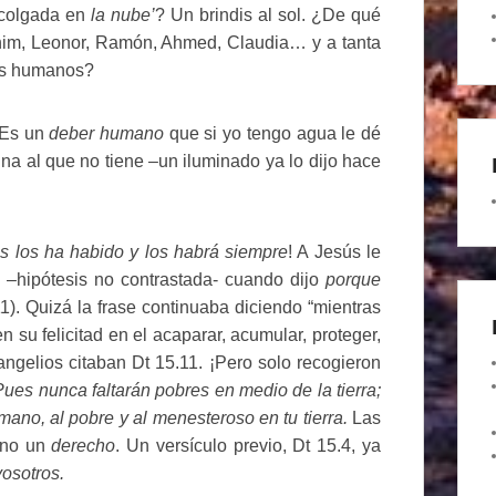
‘colgada en
la nube’
? Un brindis al sol. ¿De qué
ahim, Leonor, Ramón, Ahmed, Claudia… y a tanta
res humanos?
. Es un
deber
humano
que si yo tengo agua le dé
una al que no tiene –un iluminado ya lo dijo hace
s los ha habido y los habrá siempre
! A Jesús le
 –hipótesis no contrastada- cuando dijo
porque
1). Quizá la frase continuaba diciendo “mientras
 su felicitad en el acaparar, acumular, proteger,
angelios citaban Dt 15.11. ¡Pero solo recogieron
Pues nunca faltarán pobres en medio de la tierra;
mano, al pobre y al menesteroso en tu tierra.
Las
 no un
derecho
. Un versículo previo, Dt 15.4, ya
osotros.