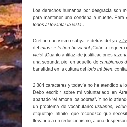
Los derechos humanos por desgracia son mero
para mantener una condena a muerte. Par
todos al levantar la vista…
Cretino narcisismo subyace detrás del
yo
y lo
del
ellos se lo han buscado
! ¡Cuánta ceguera 
vicio
! ¡Cuánto antifaz -de justificaciones raz
una segunda piel en aquello de
cambiemos de
banalidad en la cultura del
todo irá bien
, conf
2.384 caracteres y todavía no he atendido a 
Debo escribir sobre mi voluntariado en Arre
apartado “el amor a los pobres”. Y no lo atien
un problema de vocabulario:
usuarios, volun
etiquetaje infinito -que reconozco que neces
llevando a un reduccionismo, a una desperson