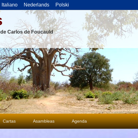
Italiano
Nederlands
Polski
s
s de Carlos de Foucauld
Cartas
Asambleas
Agenda