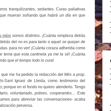
s tranquilizantes, sedantes. Curas paliativas
a que mueran soñando que
habrá un día en que
s míos
somos distintos
. ¡Cuánta simpleza detrás
detrás del
no es para tanto
o aquel
se quejan de
onadas- para no ver! ¡Cuánta coraza adherida como
 tema que esta cantinela ya me la sé
! ¡Cuánta
iando que
el tiempo todo lo cura
!
lo que me ha pedido la redacción del
Més a prop
.
ls-Sant Ignasi de Lleida, como testimonio del
do; porque en el fondo no quiero atenderlo. Tengo
tario, voluntariado, pobres, cooperantes…
Este
itamos para abreviar las conversaciones- acaba
alización perversa.