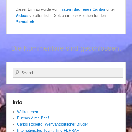
Dieser Eintrag wurde von
Fraternidad Iesus Caritas
unter
Vídeos
veröffentlicht. Setze ein Lesezeichen für den
Permalink
.
Die Kommentare sind geschlossen.
Suchen
Info
Willkommen
Buenos Aires Brief
Carlos Roberto, Werlvantbortlicher Bruder
Internationales Team. Tino FERRARI