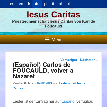
es
en
fr
de
pt
it
nl
pl
Iesus Caritas
Priestergmeinschaft Iesus Caritas von Karl de
Foucauld
Menü
Beitragsnavigation
←
Vorheriger
Nächster
→
(Español) Carlos de
FOUCAULD, volver a
Nazaret
Veröffentlicht am
07/02/2021
von
Fraternidad Iesus
Caritas
Leider ist der Eintrag nur auf
Español
verfügbar.