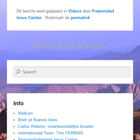
Dit bericht werd geplaatst in
Vídeos
door
Fraternidad
Iesus Caritas
. Bookmark de
permalink
.
Reacties zijn gesloten.
Zoeken
Info
Welkom
Brief uit Buenos Aires
Carlos Roberto, verantwoordelijke broeder
Internationaal Team. Tino FERRARI
Priestersfraterniteit Iesus Caritas