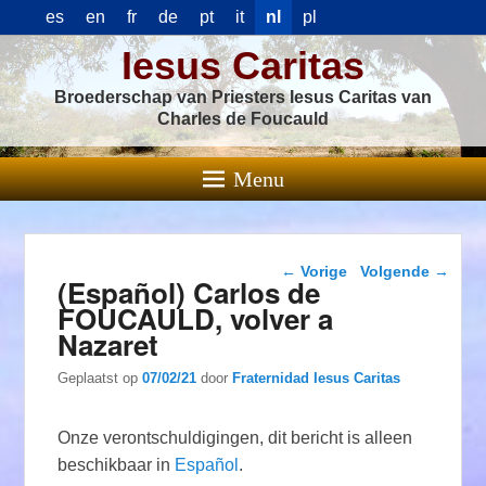
es
en
fr
de
pt
it
nl
pl
Iesus Caritas
Broederschap van Priesters Iesus Caritas van
Charles de Foucauld
Menu
Berichtnavigatie
←
Vorige
Volgende
→
(Español) Carlos de
FOUCAULD, volver a
Nazaret
Geplaatst op
07/02/21
door
Fraternidad Iesus Caritas
Onze verontschuldigingen, dit bericht is alleen
beschikbaar in
Español
.