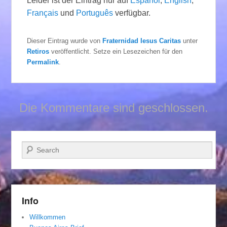
Leider ist der Eintrag nur auf
Español
,
English
,
Français
und
Português
verfügbar.
Dieser Eintrag wurde von
Fraternidad Iesus Caritas
unter
Retiros
veröffentlicht. Setze ein Lesezeichen für den
Permalink
.
Die Kommentare sind geschlossen.
Suchen
Info
Willkommen