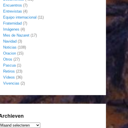
Encuentros
(7)
Entrevistas
(4)
Equipo internacional
(11)
Fraternidad
(7)
Imágenes
(4)
Mes de Nazaret
(17)
Navidad
(3)
Noticias
(108)
Oracion
(15)
Otros
(27)
Pascua
(1)
Retiros
(23)
Vídeos
(36)
Vivencias
(2)
Archieven
Archieven