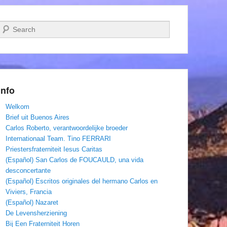
Zoeken
Info
Welkom
Brief uit Buenos Aires
Carlos Roberto, verantwoordelijke broeder
Internationaal Team. Tino FERRARI
Priestersfraterniteit Iesus Caritas
(Español) San Carlos de FOUCAULD, una vida
desconcertante
(Español) Escritos originales del hermano Carlos en
Viviers, Francia
(Español) Nazaret
De Levensherziening
Bij Een Fraterniteit Horen