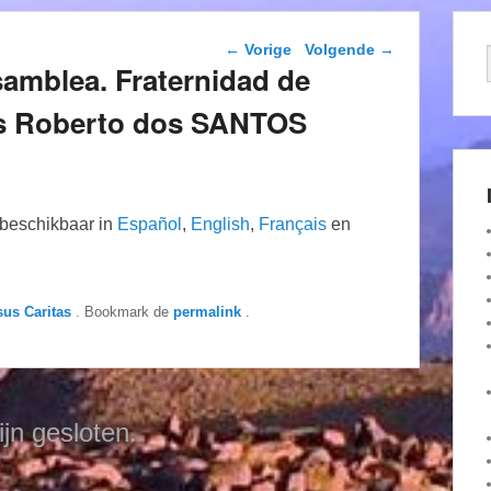
Berichtnavigatie
←
Vorige
Volgende
→
samblea. Fraternidad de
los Roberto dos SANTOS
n beschikbaar in
Español
,
English
,
Français
en
sus Caritas
. Bookmark de
permalink
.
ijn gesloten.