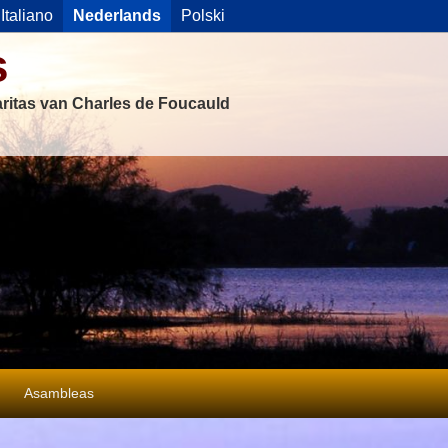
Italiano
Nederlands
Polski
s
ritas van Charles de Foucauld
Asambleas