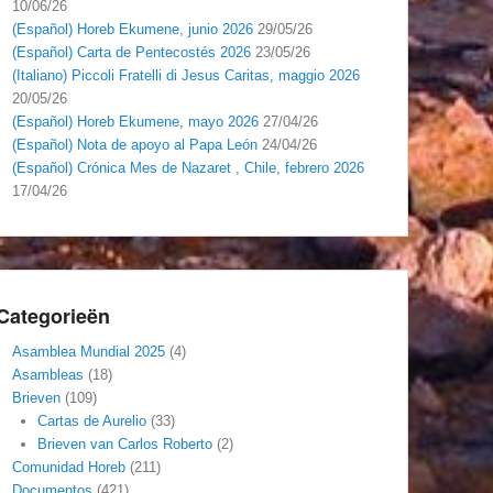
10/06/26
(Español) Horeb Ekumene, junio 2026
29/05/26
(Español) Carta de Pentecostés 2026
23/05/26
(Italiano) Piccoli Fratelli di Jesus Caritas, maggio 2026
20/05/26
(Español) Horeb Ekumene, mayo 2026
27/04/26
(Español) Nota de apoyo al Papa León
24/04/26
(Español) Crónica Mes de Nazaret , Chile, febrero 2026
17/04/26
Categorieën
Asamblea Mundial 2025
(4)
Asambleas
(18)
Brieven
(109)
Cartas de Aurelio
(33)
Brieven van Carlos Roberto
(2)
Comunidad Horeb
(211)
Documentos
(421)