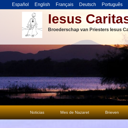
Español
English
Français
Deutsch
Português
Iesus Carita
Broederschap van Priesters Iesus Ca
Primair
Noticias
Mes de Nazaret
Brieven
menu