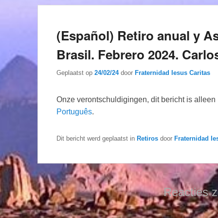
(Español) Retiro anual y A
Brasil. Febrero 2024. Car
Geplaatst op
24/02/24
door
Fraternidad Iesus Caritas
Onze verontschuldigingen, dit bericht is allee
Português
.
Dit bericht werd geplaatst in
Retiros
door
Fraternidad Ie
Reacties z