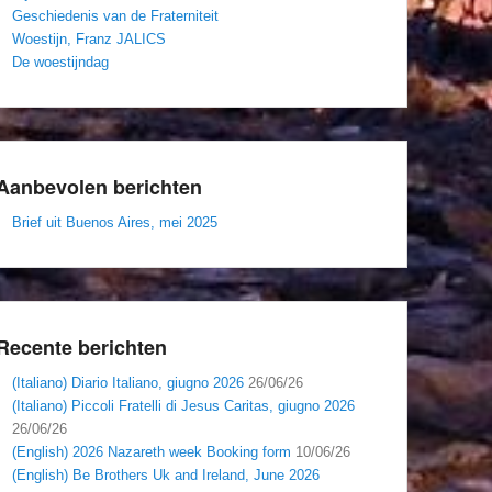
Geschiedenis van de Fraterniteit
Woestijn, Franz JALICS
De woestijndag
Aanbevolen berichten
Brief uit Buenos Aires, mei 2025
Recente berichten
(Italiano) Diario Italiano, giugno 2026
26/06/26
(Italiano) Piccoli Fratelli di Jesus Caritas, giugno 2026
26/06/26
(English) 2026 Nazareth week Booking form
10/06/26
(English) Be Brothers Uk and Ireland, June 2026