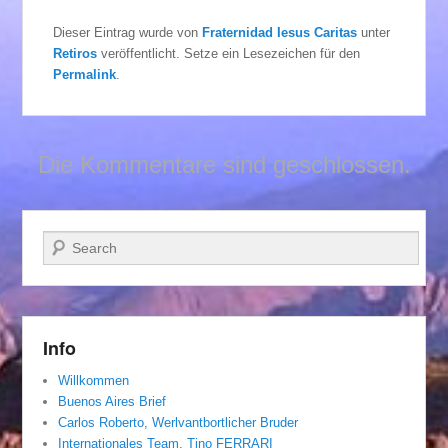
Dieser Eintrag wurde von
Fraternidad Iesus Caritas
unter
Retiros
veröffentlicht. Setze ein Lesezeichen für den
Permalink
.
Die Kommentare sind geschlossen.
Suchen
Info
Willkommen
Buenos Aires Brief
Carlos Roberto, Werlvantbortlicher Bruder
Internationales Team. Tino FERRARI