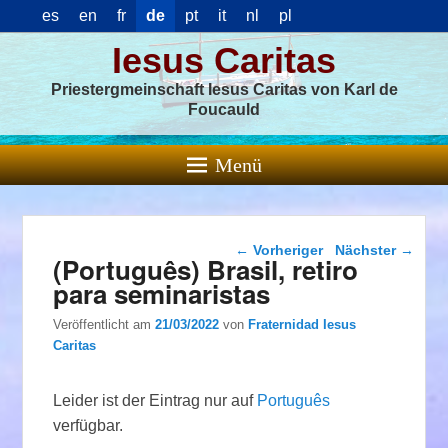
es
en
fr
de
pt
it
nl
pl
Iesus Caritas
Priestergmeinschaft Iesus Caritas von Karl de
Foucauld
Menü
Beitragsnavigation
←
Vorheriger
Nächster
→
(Português) Brasil, retiro
para seminaristas
Veröffentlicht am
21/03/2022
von
Fraternidad Iesus
Caritas
Leider ist der Eintrag nur auf
Português
verfügbar.