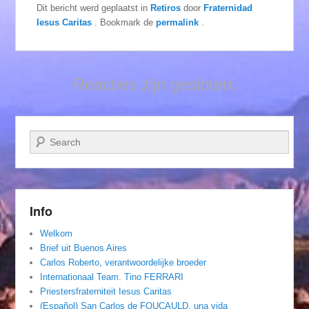
Dit bericht werd geplaatst in
Retiros
door
Fraternidad
Iesus Caritas
. Bookmark de
permalink
.
Reacties zijn gesloten.
Zoeken
Info
Welkom
Brief uit Buenos Aires
Carlos Roberto, verantwoordelijke broeder
Internationaal Team. Tino FERRARI
Priestersfraterniteit Iesus Caritas
(Español) San Carlos de FOUCAULD, una vida