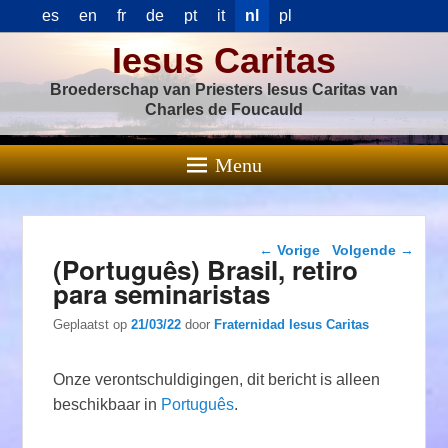
es
en
fr
de
pt
it
nl
pl
Iesus Caritas
Broederschap van Priesters Iesus Caritas van
Charles de Foucauld
Menu
Berichtnavigatie
←
Vorige
Volgende
→
(Português) Brasil, retiro
para seminaristas
Geplaatst op
21/03/22
door
Fraternidad Iesus Caritas
Onze verontschuldigingen, dit bericht is alleen
beschikbaar in
Português
.