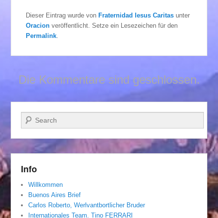
Dieser Eintrag wurde von
Fraternidad Iesus Caritas
unter
Oracion
veröffentlicht. Setze ein Lesezeichen für den
Permalink
.
Die Kommentare sind geschlossen.
Suchen
Info
Willkommen
Buenos Aires Brief
Carlos Roberto, Werlvantbortlicher Bruder
Internationales Team. Tino FERRARI