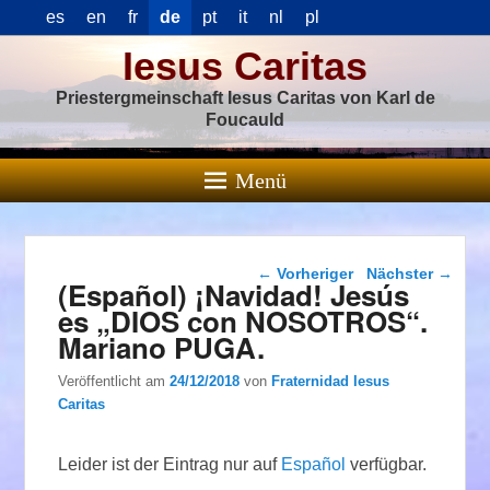
es
en
fr
de
pt
it
nl
pl
Iesus Caritas
Priestergmeinschaft Iesus Caritas von Karl de
Foucauld
Menü
Beitragsnavigation
←
Vorheriger
Nächster
→
(Español) ¡Navidad! Jesús
es „DIOS con NOSOTROS“.
Mariano PUGA.
Veröffentlicht am
24/12/2018
von
Fraternidad Iesus
Caritas
Leider ist der Eintrag nur auf
Español
verfügbar.