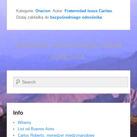
Kategorie:
Oracion
. Autor:
Fraternidad Iesus Caritas
.
Dodaj zakładkę do
bezpośredniego odnośnika
.
Możliwość komentowania została
wyłączona.
Szukaj
Info
Witamy
List od Buenos Aires
Carlos Roberto, menedzer miedzynarodowy