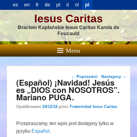
es
en
fr
de
pt
it
nl
pl
Iesus Caritas
Bractwo Kapłańskie Iesus Caritas Karola de
Foucauld
Menu
Nawigacja wpisu
←
Poprzedni
Następny
→
(Español) ¡Navidad! Jesús
es „DIOS con NOSOTROS”.
Mariano PUGA.
Opublikowano
24/12/18
przez
Fraternidad Iesus Caritas
Przepraszamy, ten wpis jest dostępny tylko w
języku
Español
.