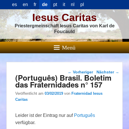
es
en
fr
de
pt
it
nl
pl
Iesus Caritas
Priestergmeinschaft Iesus Caritas von Karl de
Foucauld
Menü
Beitragsnavigation
←
Vorheriger
Nächster
→
(Português) Brasil. Boletim
das Fraternidades n° 157
Veröffentlicht am
03/02/2019
von
Fraternidad Iesus
Caritas
Leider ist der Eintrag nur auf
Português
verfügbar.