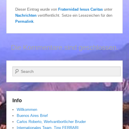
Dieser Eintrag wurde von
Fraternidad Iesus Caritas
unter
Nachrichten
veröffentlicht. Setze ein Lesezeichen für den
Permalink
.
Die Kommentare sind geschlossen.
Suchen
Info
Willkommen
Buenos Aires Brief
Carlos Roberto, Werlvantbortlicher Bruder
Internationales Team. Tino FERRARI