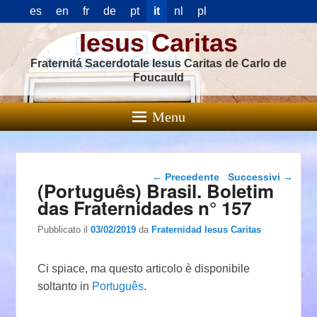
es
en
fr
de
pt
it
nl
pl
Iesus Caritas
Fraternitá Sacerdotale Iesus Caritas de Carlo de
Foucauld
Menu
Navigazione articolo
←
Precedente
Successivi
→
(Português) Brasil. Boletim
das Fraternidades n° 157
Pubblicato il
03/02/2019
da
Fraternidad Iesus Caritas
Ci spiace, ma questo articolo è disponibile
soltanto in
Português
.