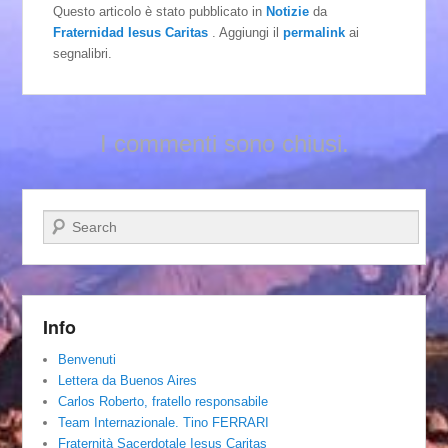
Questo articolo è stato pubblicato in
Notizie
da
Fraternidad Iesus Caritas
. Aggiungi il
permalink
ai
segnalibri.
I commenti sono chiusi.
Cerca
Info
Benvenuti
Lettera da Buenos Aires
Carlos Roberto, fratello responsabile
Team Internazionale. Tino FERRARI
Fraternità Sacerdotale Iesus Caritas