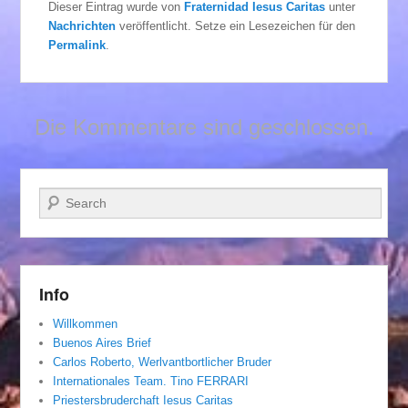
Dieser Eintrag wurde von
Fraternidad Iesus Caritas
unter
Nachrichten
veröffentlicht. Setze ein Lesezeichen für den
Permalink
.
Die Kommentare sind geschlossen.
Suchen
Info
Willkommen
Buenos Aires Brief
Carlos Roberto, Werlvantbortlicher Bruder
Internationales Team. Tino FERRARI
Priestersbruderchaft Iesus Caritas