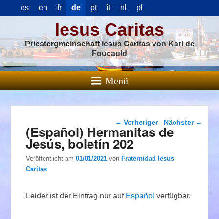
es
en
fr
de
pt
it
nl
pl
Iesus Caritas
Priestergmeinschaft Iesus Caritas von Karl de
Foucauld
Menü
Beitragsnavigation
←
Vorheriger
Nächster
→
(Español) Hermanitas de
Jesús, boletín 202
Veröffentlicht am
01/01/2021
von
Fraternidad Iesus
Caritas
Leider ist der Eintrag nur auf
Español
verfügbar.