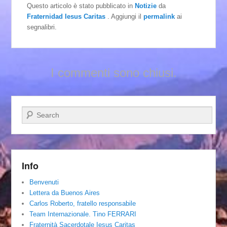
Questo articolo è stato pubblicato in
Notizie
da
Fraternidad Iesus Caritas
. Aggiungi il
permalink
ai
segnalibri.
I commenti sono chiusi.
Cerca
Info
Benvenuti
Lettera da Buenos Aires
Carlos Roberto, fratello responsabile
Team Internazionale. Tino FERRARI
Fraternità Sacerdotale Iesus Caritas