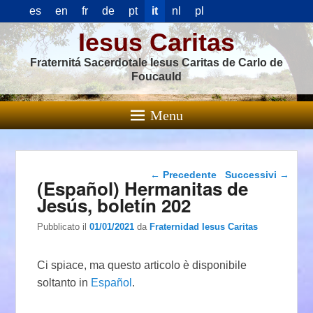
es
en
fr
de
pt
it
nl
pl
Iesus Caritas
Fraternitá Sacerdotale Iesus Caritas de Carlo de
Foucauld
Menu
Navigazione articolo
←
Precedente
Successivi
→
(Español) Hermanitas de
Jesús, boletín 202
Pubblicato il
01/01/2021
da
Fraternidad Iesus Caritas
Ci spiace, ma questo articolo è disponibile
soltanto in
Español
.