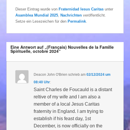
Dieser Eintrag wurde von
Fraternidad Iesus Caritas
unter
Asamblea Mundial 2025
,
Nachrichten
veröffentlicht.
Setze ein Lesezeichen für den
Permalink
.
Eine Antwort auf „(Français) Nouvelles de la Famille
Spirituelle, octobre 2024“
Deacon John O'Brien
schrieb
am
02/12/2024 um
08:40 Uhr
:
Saint Charles de Foucauld is a distant
reltive of my wife and I am also a
member of a local Jesus Caritas
fraternity in England. I am trying to
establish if his feast day, 1st
December, is now officially on the