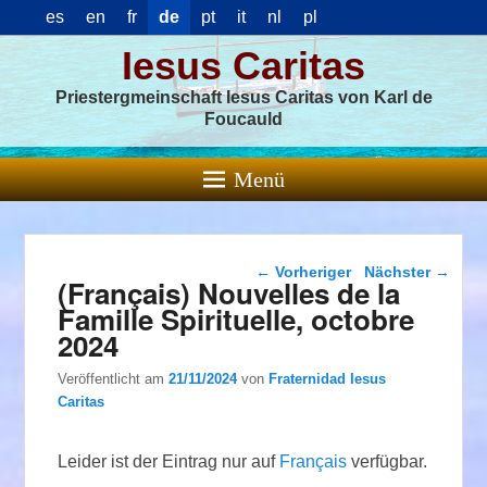
es
en
fr
de
pt
it
nl
pl
Iesus Caritas
Priestergmeinschaft Iesus Caritas von Karl de
Foucauld
Menü
Beitragsnavigation
←
Vorheriger
Nächster
→
(Français) Nouvelles de la
Famille Spirituelle, octobre
2024
Veröffentlicht am
21/11/2024
von
Fraternidad Iesus
Caritas
Leider ist der Eintrag nur auf
Français
verfügbar.